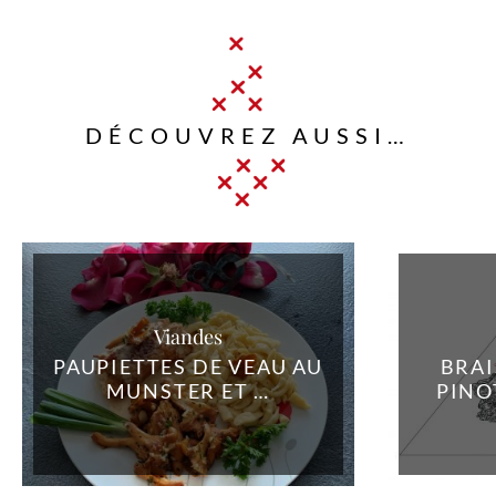
DÉCOUVREZ AUSSI…
Viandes
PAUPIETTES DE VEAU AU
BRAI
MUNSTER ET …
PINO